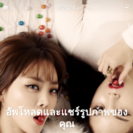
อัพโหลดและแชร์รูปภาพของ
คุณ